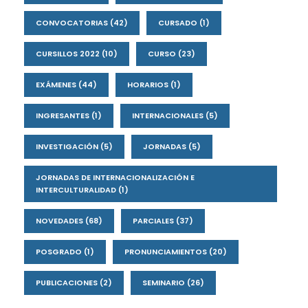
CONVOCATORIAS
(42)
CURSADO
(1)
CURSILLOS 2022
(10)
CURSO
(23)
EXÁMENES
(44)
HORARIOS
(1)
INGRESANTES
(1)
INTERNACIONALES
(5)
INVESTIGACIÓN
(5)
JORNADAS
(5)
JORNADAS DE INTERNACIONALIZACIÓN E
INTERCULTURALIDAD
(1)
NOVEDADES
(68)
PARCIALES
(37)
POSGRADO
(1)
PRONUNCIAMIENTOS
(20)
PUBLICACIONES
(2)
SEMINARIO
(26)