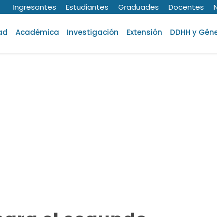
Ingresantes
Estudiantes
Graduades
Docentes
ad
Académica
Investigación
Extensión
DDHH y Gén