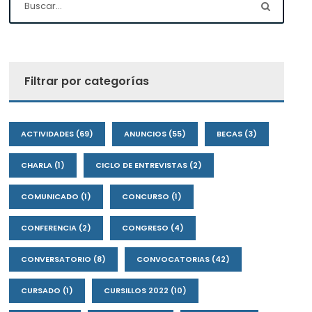
Filtrar por categorías
ACTIVIDADES
(69)
ANUNCIOS
(55)
BECAS
(3)
CHARLA
(1)
CICLO DE ENTREVISTAS
(2)
COMUNICADO
(1)
CONCURSO
(1)
CONFERENCIA
(2)
CONGRESO
(4)
CONVERSATORIO
(8)
CONVOCATORIAS
(42)
CURSADO
(1)
CURSILLOS 2022
(10)