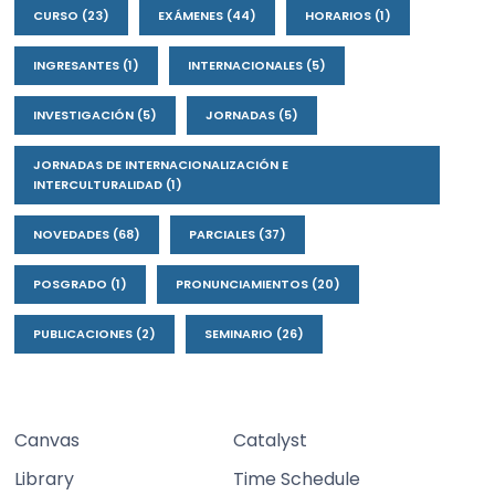
CURSO
(23)
EXÁMENES
(44)
HORARIOS
(1)
INGRESANTES
(1)
INTERNACIONALES
(5)
INVESTIGACIÓN
(5)
JORNADAS
(5)
JORNADAS DE INTERNACIONALIZACIÓN E
INTERCULTURALIDAD
(1)
NOVEDADES
(68)
PARCIALES
(37)
POSGRADO
(1)
PRONUNCIAMIENTOS
(20)
PUBLICACIONES
(2)
SEMINARIO
(26)
Canvas
Catalyst
Library
Time Schedule