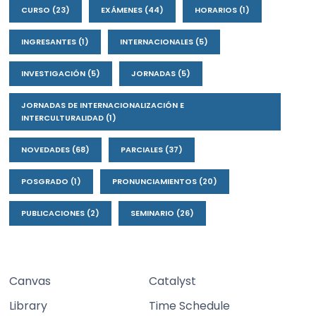
CURSO
(23)
EXÁMENES
(44)
HORARIOS
(1)
INGRESANTES
(1)
INTERNACIONALES
(5)
INVESTIGACIÓN
(5)
JORNADAS
(5)
JORNADAS DE INTERNACIONALIZACIÓN E
INTERCULTURALIDAD
(1)
NOVEDADES
(68)
PARCIALES
(37)
POSGRADO
(1)
PRONUNCIAMIENTOS
(20)
PUBLICACIONES
(2)
SEMINARIO
(26)
Canvas
Catalyst
Library
Time Schedule