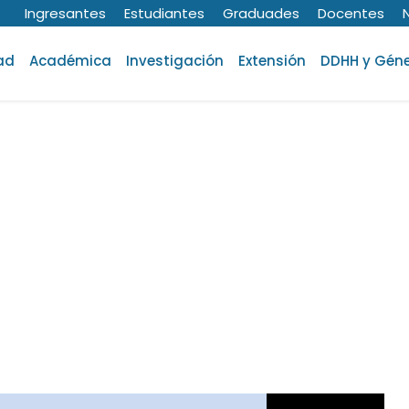
Ingresantes
Estudiantes
Graduades
Docentes
ad
Académica
Investigación
Extensión
DDHH y Gén