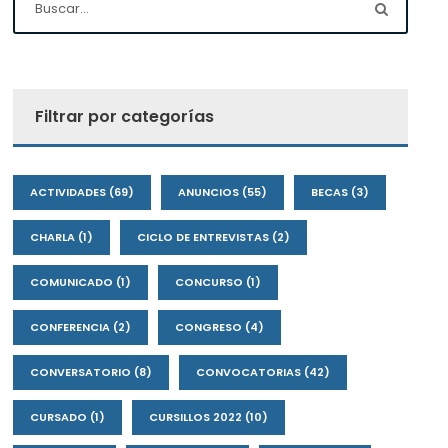
Filtrar por categorías
ACTIVIDADES
(69)
ANUNCIOS
(55)
BECAS
(3)
CHARLA
(1)
CICLO DE ENTREVISTAS
(2)
COMUNICADO
(1)
CONCURSO
(1)
CONFERENCIA
(2)
CONGRESO
(4)
CONVERSATORIO
(8)
CONVOCATORIAS
(42)
CURSADO
(1)
CURSILLOS 2022
(10)