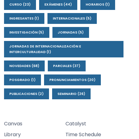
CURSO
(23)
EXÁMENES
(44)
HORARIOS
(1)
INGRESANTES
(1)
INTERNACIONALES
(5)
INVESTIGACIÓN
(5)
JORNADAS
(5)
JORNADAS DE INTERNACIONALIZACIÓN E
INTERCULTURALIDAD
(1)
NOVEDADES
(68)
PARCIALES
(37)
POSGRADO
(1)
PRONUNCIAMIENTOS
(20)
PUBLICACIONES
(2)
SEMINARIO
(26)
Canvas
Catalyst
Library
Time Schedule