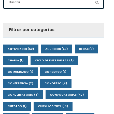
Filtrar por categorías
ACTIVIDADES
(69)
ANUNCIOS
(55)
BECAS
(3)
CHARLA
(1)
CICLO DE ENTREVISTAS
(2)
COMUNICADO
(1)
CONCURSO
(1)
CONFERENCIA
(2)
CONGRESO
(4)
CONVERSATORIO
(8)
CONVOCATORIAS
(42)
CURSADO
(1)
CURSILLOS 2022
(10)