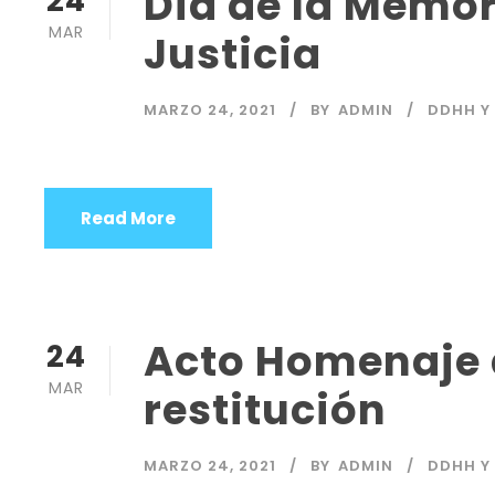
Día de la Memor
24
MAR
Justicia
MARZO 24, 2021
BY
ADMIN
DDHH Y
Read More
Acto Homenaje 
24
MAR
restitución
MARZO 24, 2021
BY
ADMIN
DDHH Y