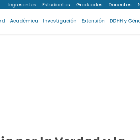
Ingresantes
Estudiantes
Graduades
Docentes
ad
Académica
Investigación
Extensión
DDHH y Gén