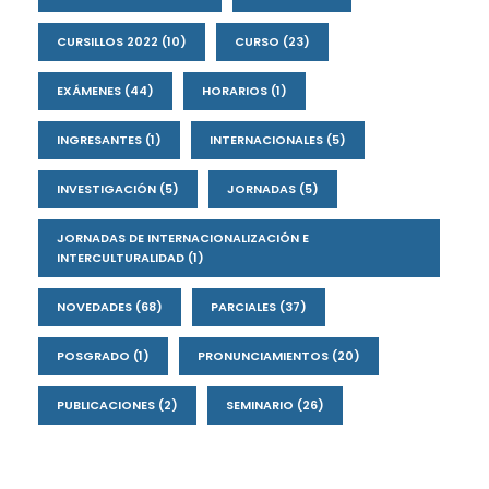
CURSILLOS 2022
(10)
CURSO
(23)
EXÁMENES
(44)
HORARIOS
(1)
INGRESANTES
(1)
INTERNACIONALES
(5)
INVESTIGACIÓN
(5)
JORNADAS
(5)
JORNADAS DE INTERNACIONALIZACIÓN E
INTERCULTURALIDAD
(1)
NOVEDADES
(68)
PARCIALES
(37)
POSGRADO
(1)
PRONUNCIAMIENTOS
(20)
PUBLICACIONES
(2)
SEMINARIO
(26)