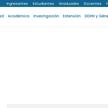
Ingresantes
Estudiantes
Graduades
Docentes
ad
Académica
Investigación
Extensión
DDHH y Gén