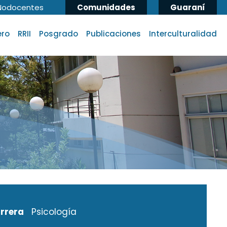
Nodocentes
Comunidades
Guaraní
ero
RRII
Posgrado
Publicaciones
Interculturalidad
rrera
Psicología