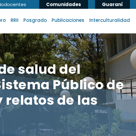
Nodocentes
Comunidades
Guaraní
ero
RRII
Posgrado
Publicaciones
Interculturalidad
de salud del
 Sistema Público de
y relatos de las