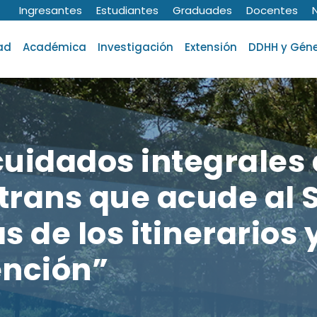
Ingresantes
Estudiantes
Graduades
Docentes
ad
Académica
Investigación
Extensión
DDHH y Gén
cuidados integrales 
 trans que acude al
 de los itinerarios 
ención”