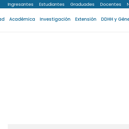
Ingresantes
Estudiantes
Graduades
Docentes
ad
Académica
Investigación
Extensión
DDHH y Gén