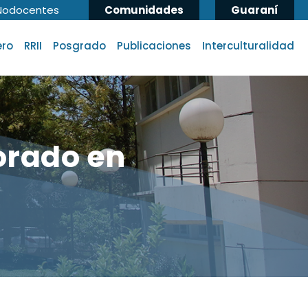
Nodocentes
Comunidades
Guaraní
ero
RRII
Posgrado
Publicaciones
Interculturalidad
orado en