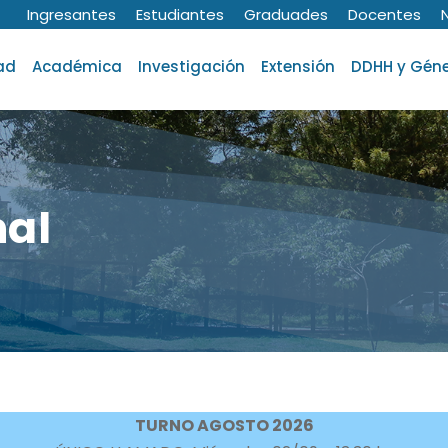
Ingresantes
Estudiantes
Graduades
Docentes
ad
Académica
Investigación
Extensión
DDHH y Gén
nal
TURNO AGOSTO 202
6