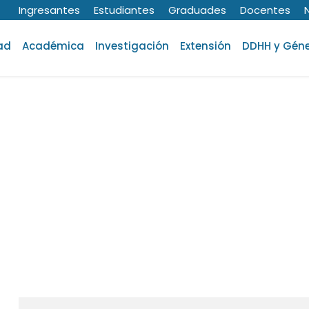
Ingresantes
Estudiantes
Graduades
Docentes
ad
Académica
Investigación
Extensión
DDHH y Gén