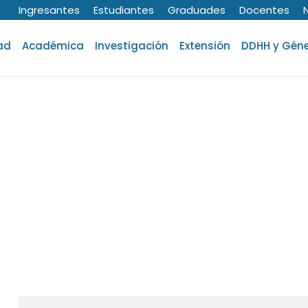
Ingresantes
Estudiantes
Graduades
Docentes
ad
Académica
Investigación
Extensión
DDHH y Gén