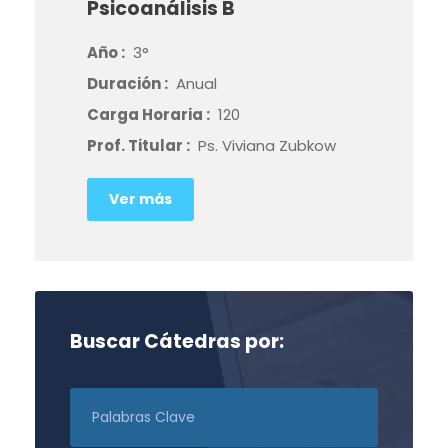
Psicoanálisis B
Año :
3°
Duración :
Anual
Carga Horaria :
120
Prof. Titular :
Ps. Viviana Zubkow
Ver más
Buscar Cátedras por: