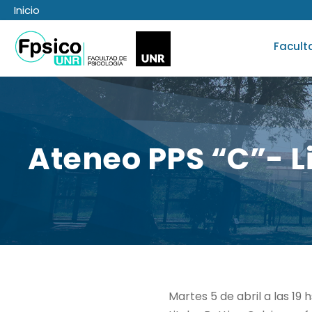
Inicio
Facult
Ateneo PPS “C”- L
Martes 5 de abril a las 19