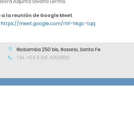
fesora Adjunta Silvana Lerma.
 a la reunión de Google Meet
:
https://meet.google.com/rhf-hkgc-tqq
Riobamba 250 bis, Rosario, Santa Fe
Tel. +54 9 341 4362900