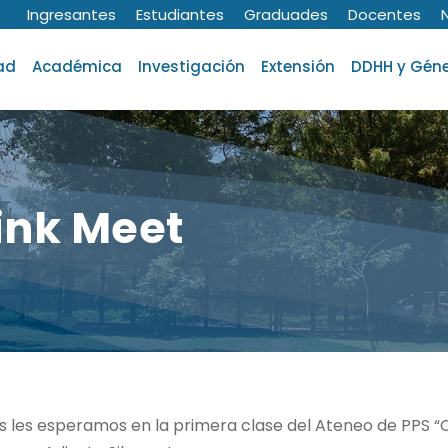
Ingresantes
Estudiantes
Graduades
Docentes
ad
Académica
Investigación
Extensión
DDHH y Gén
ink Meet
 hs les esperamos en la primera clase del Ateneo de PPS “