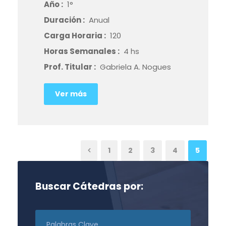
Año :
1°
Duración :
Anual
Carga Horaria :
120
Horas Semanales :
4 hs
Prof. Titular :
Gabriela A. Nogues
Ver más
1
2
3
4
5
Buscar Cátedras por: