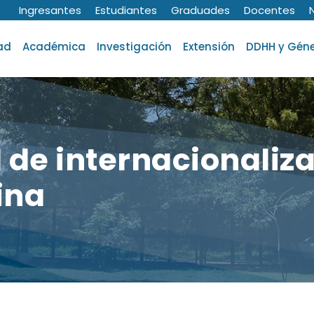
Ingresantes
Estudiantes
Graduades
Docentes
ad
Académica
Investigación
Extensión
DDHH y Gén
 de internacionaliza
ina