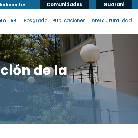
Nodocentes
Comunidades
Guaraní
ero
RRII
Posgrado
Publicaciones
Interculturalidad
ción de la