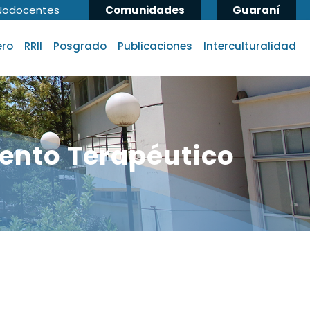
Nodocentes
Comunidades
Guaraní
ero
RRII
Posgrado
Publicaciones
Interculturalidad
ento Terapéutico